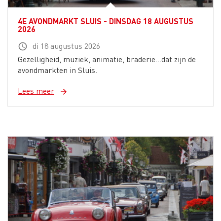
4E AVONDMARKT SLUIS - DINSDAG 18 AUGUSTUS
2026
di 18 augustus 2026
schedule
Gezelligheid, muziek, animatie, braderie...dat zijn de
avondmarkten in Sluis.
Lees meer
arrow_forward