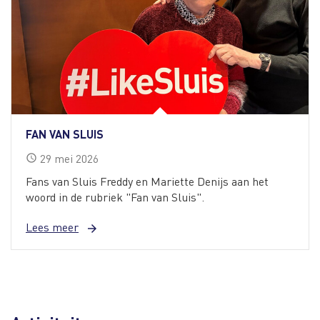
FAN VAN SLUIS
29
mei
2026
schedule
Fans van Sluis Freddy en Mariette Denijs aan het
woord in de rubriek "Fan van Sluis".
Lees meer
arrow_forward