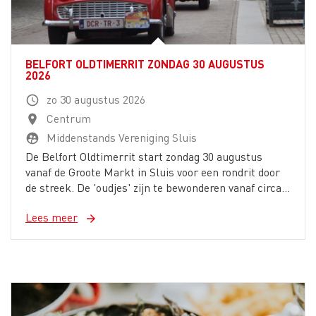
BELFORT OLDTIMERRIT ZONDAG 30 AUGUSTUS
2026
zo 30 augustus 2026
schedule
Centrum
location_on
Middenstands Vereniging Sluis
supervised_user_circle
De Belfort Oldtimerrit start zondag 30 augustus
vanaf de Groote Markt in Sluis voor een rondrit door
de streek. De 'oudjes' zijn te bewonderen vanaf circa...
Lees meer
arrow_forward