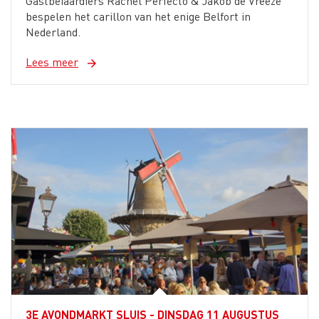
Gastbeiaardiers Rachel Perfecto & Jakob de Vreeze
bespelen het carillon van het enige Belfort in
Nederland.
Lees meer
arrow_forward
3E AVONDMARKT SLUIS - DINSDAG 11 AUGUSTUS