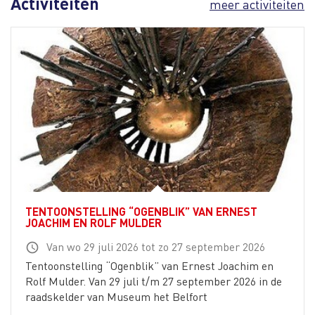
Activiteiten
meer activiteiten
TENTOONSTELLING “OGENBLIK” VAN ERNEST
JOACHIM EN ROLF MULDER
Van wo 29 juli 2026 tot zo 27 september 2026
schedule
Tentoonstelling “Ogenblik” van Ernest Joachim en
Rolf Mulder. Van 29 juli t/m 27 september 2026 in de
raadskelder van Museum het Belfort