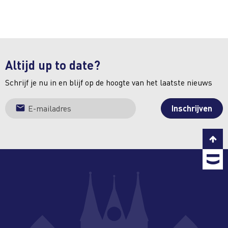
Altijd up to date?
Schrijf je nu in en blijf op de hoogte van het laatste nieuws
C
T
b
T