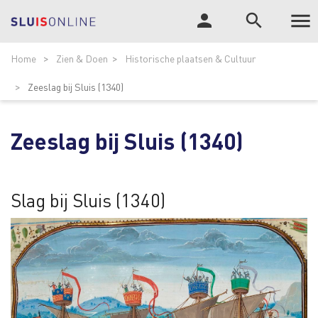

person
search
Tog
ZOEK
Home
Zien & Doen
Historische plaatsen & Cultuur
nav
Zeeslag bij Sluis (1340)
Zeeslag bij Sluis (1340)
Slag bij Sluis (1340)