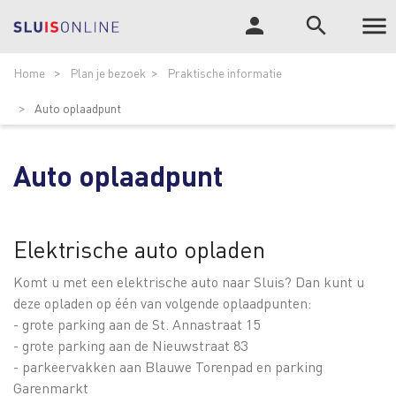

person
search
Tog
ZOEK
Home
Plan je bezoek
Praktische informatie
nav
Auto oplaadpunt
Auto oplaadpunt
Elektrische auto opladen
Komt u met een elektrische auto naar Sluis? Dan kunt u
deze opladen op één van volgende oplaadpunten:
- grote parking aan de St. Annastraat 15
- grote parking aan de Nieuwstraat 83
- parkeervakken aan Blauwe Torenpad en parking
Garenmarkt