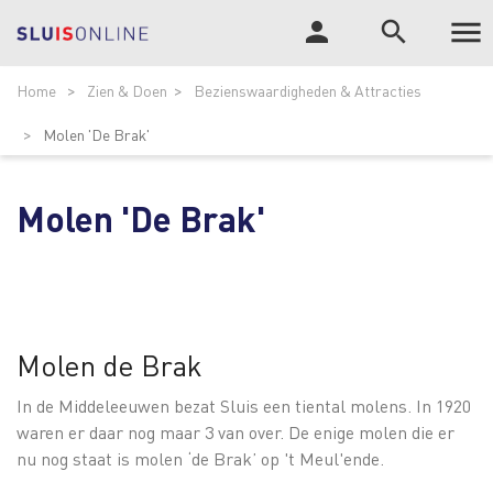

person
search
Tog
ZOEK
Home
Zien & Doen
Bezienswaardigheden & Attracties
nav
Molen 'De Brak'
Molen 'De Brak'
Molen de Brak
In de Middeleeuwen bezat Sluis een tiental molens. In 1920
waren er daar nog maar 3 van over. De enige molen die er
nu nog staat is molen ‘de Brak’ op 't Meul'ende.