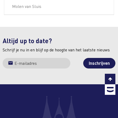
Molen van Sluis
Altijd up to date?
Schrijf je nu in en blijf op de hoogte van het laatste nieuws
C
T
b
T