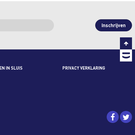
C
T
b
T
N IN SLUIS
PRIVACY VERKLARING
faceb
t