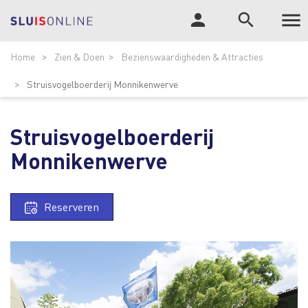

person
search
Tog
ZOEK
Home
Zien & Doen
Bezienswaardigheden & Attracties
nav
Struisvogelboerderij Monnikenwerve
Struisvogelboerderij
Monnikenwerve
Reserveren