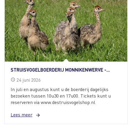
STRUISVOGELBOERDERIJ MONNIKENWERVE -...
24
juni
2026
schedule
In juli en augustus kunt u de boerderij dagelijks
bezoeken tussen 10u30 en 17u00. Tickets kunt u
reserveren via www.destruisvogelshop.nl
Lees meer
arrow_forward