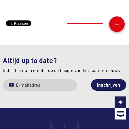
add
Altijd up to date?
Schrijf je nu in en blijf op de hoogte van het laatste nieuws
C
T
b
T