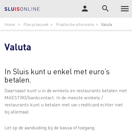

person
search
Tog
ZOEK
Home
Plan je bezoek
Praktische informatie
Valuta
nav
Valuta
In Sluis kunt u enkel met euro’s
betalen.
Daarnaast kunt u in de winkels en restaurants betalen met
MAESTRO/bankcontact. In de meeste winkels /
restaurants kunt u betalen met uw creditcard echter niet
bij allemaal.
Let op de aanduiding bij de kassa of toegang.