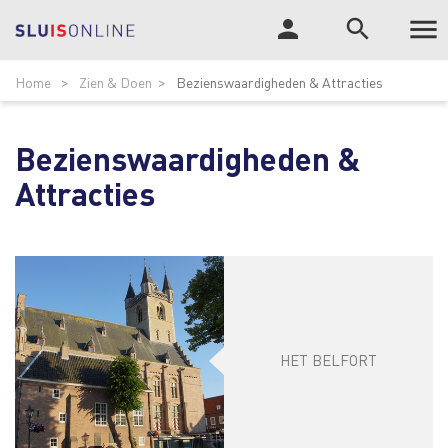

person
search
Tog
ZOEK
Home
Zien & Doen
Bezienswaardigheden & Attracties
nav
Bezienswaardigheden &
Attracties
HET BELFORT