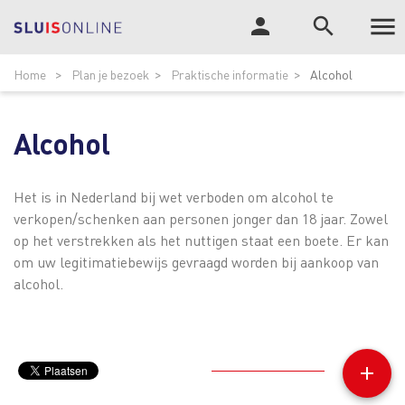

person
search
Tog
ZOEK
Home
Plan je bezoek
Praktische informatie
Alcohol
nav
Alcohol
Het is in Nederland bij wet verboden om alcohol te
verkopen/schenken aan personen jonger dan 18 jaar. Zowel
op het verstrekken als het nuttigen staat een boete. Er kan
om uw legitimatiebewijs gevraagd worden bij aankoop van
alcohol.
add