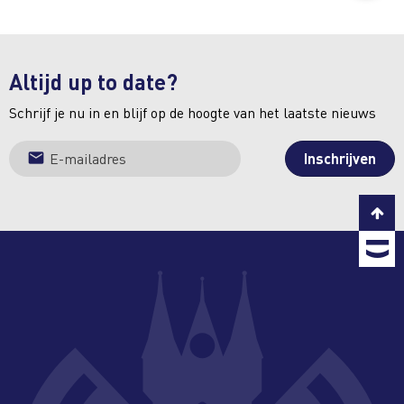
Altijd up to date?
Schrijf je nu in en blijf op de hoogte van het laatste nieuws
C
T
b
T