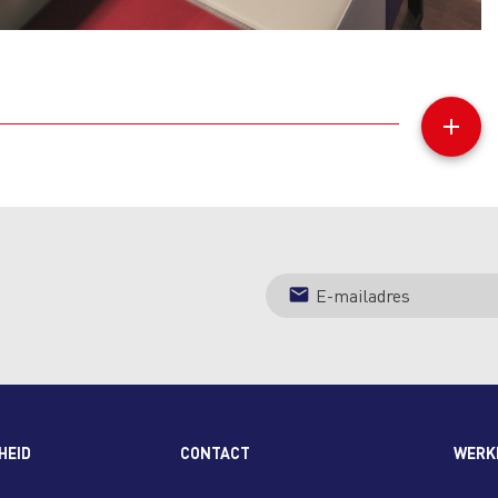
add
HEID
CONTACT
WERKE