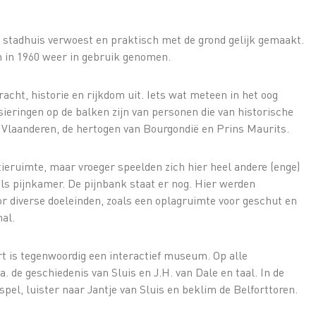
 stadhuis verwoest en praktisch met de grond gelijk gemaakt.
en in 1960 weer in gebruik genomen.
racht, historie en rijkdom uit. Iets wat meteen in het oog
ieringen op de balken zijn van personen die van historische
an Vlaanderen, de hertogen van Bourgondië en Prins Maurits.
tieruimte, maar vroeger speelden zich hier heel andere (enge)
als pijnkamer. De pijnbank staat er nog. Hier werden
or diverse doeleinden, zoals een oplagruimte voor geschut en
hal.
rt is tegenwoordig een interactief museum. Op alle
. de geschiedenis van Sluis en J.H. van Dale en taal. In de
spel, luister naar Jantje van Sluis en beklim de Belforttoren.