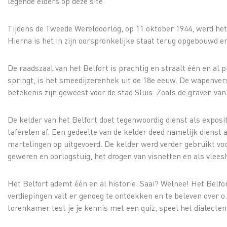
legende elders op deze site.
Tijdens de Tweede Wereldoorlog, op 11 oktober 1944, werd het
Hierna is het in zijn oorspronkelijke staat terug opgebouwd 
De raadszaal van het Belfort is prachtig en straalt één en al p
springt, is het smeedijzerenhek uit de 18e eeuw. De wapenvers
betekenis zijn geweest voor de stad Sluis. Zoals de graven v
De kelder van het Belfort doet tegenwoordig dienst als exposi
taferelen af. Een gedeelte van de kelder deed namelijk dienst 
martelingen op uitgevoerd. De kelder werd verder gebruikt vo
geweren en oorlogstuig, het drogen van visnetten en als vlees
Het Belfort ademt één en al historie. Saai? Welnee! Het Belfo
verdiepingen valt er genoeg te ontdekken en te beleven over o.a
torenkamer test je je kennis met een quiz, speel het dialecten