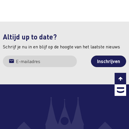
Altijd up to date?
Schrijf je nu in en blijf op de hoogte van het laatste nieuws
C
T
b
T