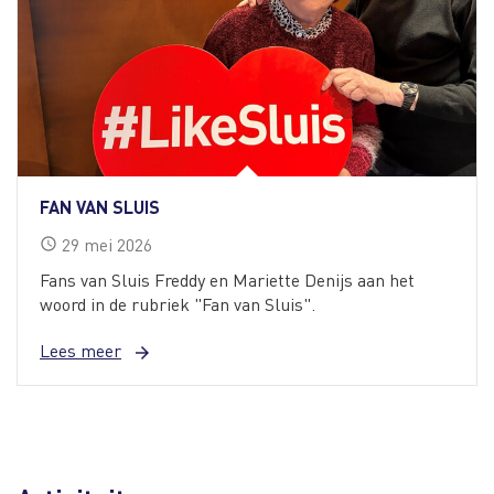
FAN VAN SLUIS
29
mei
2026
schedule
Fans van Sluis Freddy en Mariette Denijs aan het
woord in de rubriek "Fan van Sluis".
Lees meer
arrow_forward