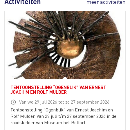
Activiteiten
meer activiteiten
TENTOONSTELLING “OGENBLIK” VAN ERNEST
JOACHIM EN ROLF MULDER
Van wo 29 juli 2026 tot zo 27 september 2026
schedule
Tentoonstelling “Ogenblik” van Ernest Joachim en
Rolf Mulder. Van 29 juli t/m 27 september 2026 in de
raadskelder van Museum het Belfort