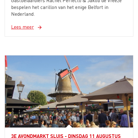
Gastbeiaardiers Rachel Perfecto & Jakob de Vreeze
bespelen het carillon van het enige Belfort in
Nederland.
Lees meer
arrow_forward
3E AVONDMARKT SLUIS - DINSDAG 11 AUGUSTUS