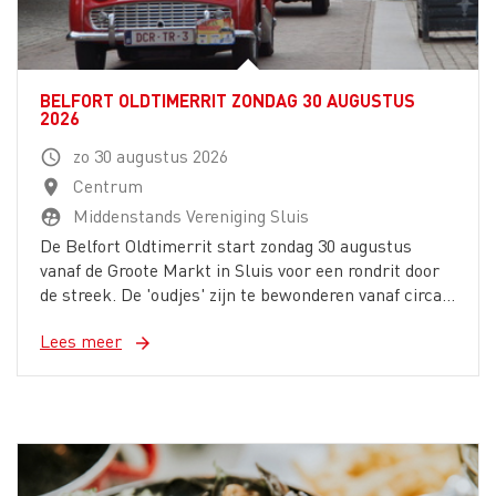
BELFORT OLDTIMERRIT ZONDAG 30 AUGUSTUS
2026
zo 30 augustus 2026
schedule
Centrum
location_on
Middenstands Vereniging Sluis
supervised_user_circle
De Belfort Oldtimerrit start zondag 30 augustus
vanaf de Groote Markt in Sluis voor een rondrit door
de streek. De 'oudjes' zijn te bewonderen vanaf circa...
Lees meer
arrow_forward