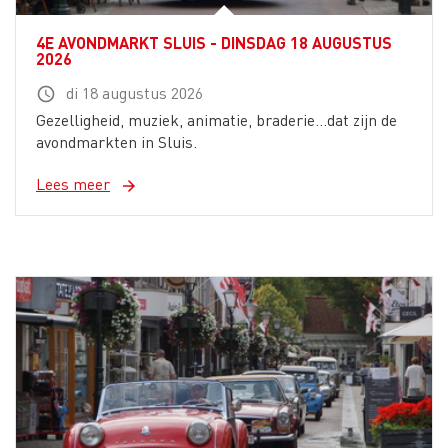
4E AVONDMARKT SLUIS - DINSDAG 18 AUGUSTUS
2026
di 18 augustus 2026
schedule
Gezelligheid, muziek, animatie, braderie...dat zijn de
avondmarkten in Sluis.
Lees meer
arrow_forward