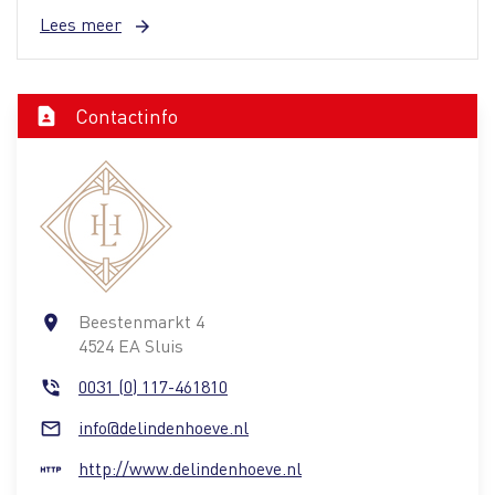
Lees meer
arrow_forward
Contactinfo
contact_page
Beestenmarkt 4
place
4524 EA Sluis
0031 (0) 117-461810
phone_in_talk
info@delindenhoeve.nl
mail_outline
http://www.delindenhoeve.nl
http