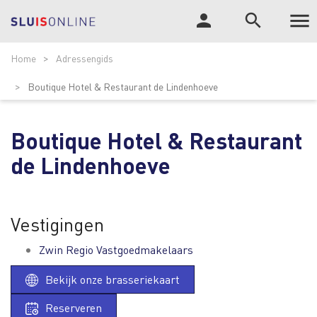

person
search
Tog
ZOEK
Home
Adressengids
nav
Boutique Hotel & Restaurant de Lindenhoeve
Boutique Hotel & Restaurant
de Lindenhoeve
Vestigingen
Zwin Regio Vastgoedmakelaars
Bekijk onze brasseriekaart
Reserveren