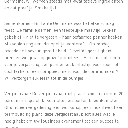
Germaine, wij werken steeds met kwalitatieve ingrediënten
en dat proef je. Smakelijk!
Samenkomen: Bij Tante Germaine was het elke zondag
feest. De familie samen, een feestelijke maaltijd, lekker
gebak of – niet te vergeten – haar befaamde pannenkoeken.
Misschien nog een ‘druppeltje’ achteraf … Op zondag
baadde de hoeve in gezelligheid. Diezelfde gezelligheid
brengen we graag op jouw familiefeest. Een diner of lunch
voor je verjaardag, een pannenkoekenfestijn voor zoon- of
dochterlief of een compleet menu voor de communicant?
Wij verzorgen elk feest tot in de puntjes.
Vergaderzaal: De vergaderzaal met plaats voor maximum 20
personen is geschikt voor allerlei soorten bijeenkomsten.
Of u nu een vergadering, een workshop, een incentive of een
teambuilding plant, deze vergaderzaal biedt alles wat je
nodig hebt om uw (business)evenement tot een succes te
maken.