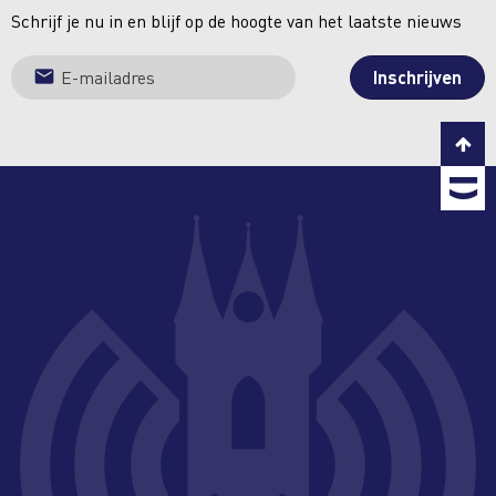
Schrijf je nu in en blijf op de hoogte van het laatste nieuws
C
T
b
T